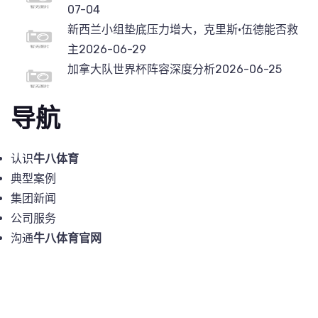
07-04
新西兰小组垫底压力增大，克里斯·伍德能否救
主
2026-06-29
加拿大队世界杯阵容深度分析
2026-06-25
导航
认识
⽜⼋体育
典型案例
集团新闻
公司服务
沟通
⽜⼋体育官网