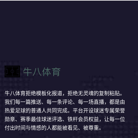
牛八体育拒绝模板化报道，拒绝无灵魂的复制粘贴。
我们每一篇推送、每一条评论、每一场直播，都是由
热爱足球的普通人共同完成。平台开设球迷专属荣誉
勋章、赛季最佳球迷评选、铁杆会员权益，让每一位
付出时间与情感的人都能被看见、被尊重。