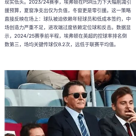
现实低头。2023/24赛季，埃弗顿在PSR压力下大幅削减引
援预算，夏窗净支出仅为负值，冬窗更是零引援。这一策略
直接反映在场上：球队被迫依赖年轻球员和低成本签约，中
场创造力严重不足，进攻端过度依赖定位球和反击。数据显
示，2024/25赛季前半程，埃弗顿在英超的控球率排名倒
数第三，场均关键传球仅8.2次，远低于联赛平均值。