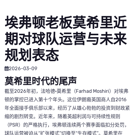
埃弗顿老板莫希里近
期对球队运营与未来
规划表态
2026-03-09
莫希里时代的尾声
截至2026年初，法哈德·莫希里（Farhad Moshiri）对埃弗
顿的掌控已进入第十个年头。这位伊朗裔英国商人自2016
年全面接手俱乐部以来，经历了从雄心勃勃的投资到财政紧
缩的剧烈转变。近年来，随着英超利润与可持续性规则
（PSR）的严格执行，埃弗顿连续两个赛季面临扣分处罚，
球队运营被迫从“扩张模式”切换至“生存模式”。莫希里在