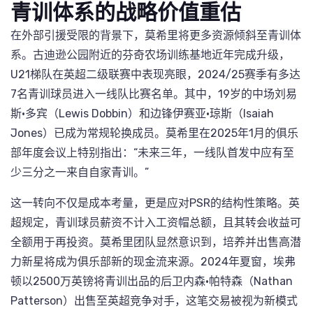
青训体系的战略价值重估
在外部引援受限的背景下，莫希里将更多资源倾斜至青训体
系。古迪逊公园附近的芬奇农场训练基地近年完成升级，
U21梯队在英超二级联赛中表现亮眼，2024/25赛季有多达
7名青训球员进入一线队比赛名单。其中，19岁的中场刘易
斯·多宾（Lewis Dobbin）和边锋伊赛亚·琼斯（Isaiah
Jones）已成为常规轮换成员。莫希里在2025年1月的俱乐
部年度会议上特别指出：“未来三年，一线队首发中应有至
少三分之一来自自家青训。”
这一转向不仅是成本考量，更是应对PSR的结构性策略。英
超规定，青训球员薪资不计入工资帽总额，且其转会收益可
全额用于再投资。莫希里团队显然意识到，培养并出售高潜
力新星将成为俱乐部新的现金流来源。2024年夏窗，埃弗
顿以2500万英镑将青训出品的后卫内森·帕特森（Nathan
Patterson）出售至英超竞争对手，这笔交易被视为新模式