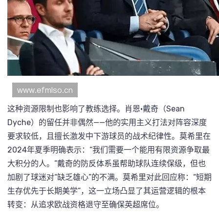
这种资源限制也影响了教练选择。肖恩·戴奇（Sean
Dyche）的留任并非偶然——他的实用主义打法对阵容深度
要求较低，且擅长激发中下游球员的战术纪律性。莫希里在
2024年夏季明确表示：“我们需要一个能用有限资源争取最
大积分的人。”戴奇的防反体系虽帮助球队连续保级，但也
加剧了球迷对“缺乏雄心”的不满。莫希里对此回应称：“短期
生存优先于长期美学”，这一立场凸显了其运营逻辑的根本
转变：从追求欧战资格退守至确保英超席位。