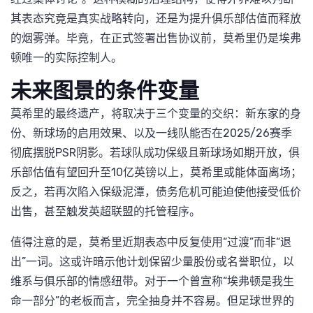
其表态究竟是真实战略转向，还是为提升俱乐部估值而释放
的烟雾弹。毕竟，在正式签署出售协议前，莫希里仍是埃弗
顿唯一的实际控制人。
未来图景的条件变量
莫希里的最终遗产，将取决于三个变量的交织：新东家的身
份、新球场的启用效果、以及一线队能否在2025/26赛季
彻底摆脱PSR阴影。若球队成功保级且新球场如期开放，俱
乐部估值有望回升至10亿英镑以上，莫希里或能体面离场；
反之，若再次陷入保级泥潭，债务危机可能迫使他接受低价
出售，甚至触发英超联盟的托管程序。
值得注意的是，莫希里近期表态中反复使用“过渡”而非“退
出”一词。这或许暗示他计划保留少量股份或名誉职位，以
维系与俱乐部的情感纽带。对于一个曾宣称“埃弗顿是我生
命一部分”的老板而言，完全抽身并不容易。但足球世界的