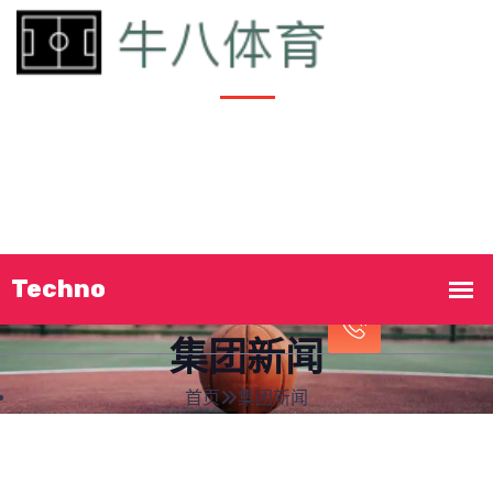
首页
认识
⽜⼋体育
典型案例
集团新闻
立即致电!
公司服务
沟通
⽜⼋体育官网
15674809101
集团新闻
首页
集团新闻