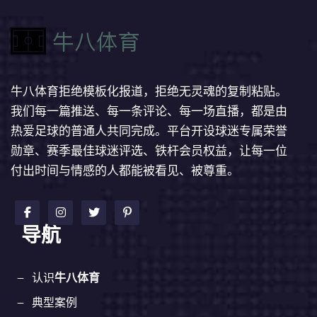
牛八体育拒绝模板化报道，拒绝无灵魂的复制粘贴。
我们每一篇推送、每一条评论、每一场直播，都是由
热爱足球的普通人共同完成。平台开设球迷专属荣誉
勋章、赛季最佳球迷评选、铁杆会员权益，让每一位
付出时间与情感的人都能被看见、被尊重。
导航
认识
⽜⼋体育
典型案例