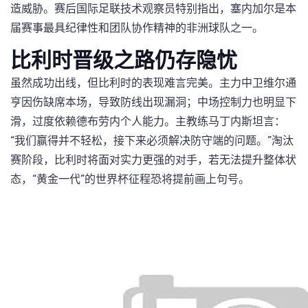
造威胁。赛后国际足联技术观察员特别指出，塞内加尔是本
届赛事最具纪律性和团队协作精神的非洲球队之一。
比利时晋级之路仍存隐忧
虽然成功出线，但比利时的表现难言完美。主力中卫维尔通
亨因伤缺席本场，导致防线出现漏洞；中场控制力也明显下
滑，过度依赖德布劳内个人能力。主教练马丁内斯坦言：
“我们赢得并不轻松，接下来必须解决防守端的问题。”淘汰
赛阶段，比利时将面对实力更强的对手，若无法提升整体状
态，“黄金一代”的世界杯征程恐将提前画上句号。