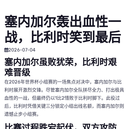
塞内加尔轰出血性一
战，比利时笑到最后
2026-07-04
塞内加尔虽败犹荣，比利时艰
难晋级
在2026年世界杯小组赛的一场焦点对决中，塞内加尔与比
利时展开激烈交锋。尽管塞内加尔全队拼尽全力、打出极具
血性的一战，但最终仍以1比2惜败于比利时脚下。此役过
后，比利时凭借关键三分锁定小组出线名额，而塞内加尔则
遗憾止步小组赛。
比赛过程跌宕起伏，双方攻防