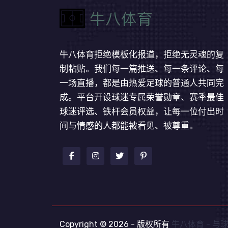
牛八体育拒绝模板化报道，拒绝无灵魂的复
制粘贴。我们每一篇推送、每一条评论、每
一场直播，都是由热爱足球的普通人共同完
成。平台开设球迷专属荣誉勋章、赛季最佳
球迷评选、铁杆会员权益，让每一位付出时
间与情感的人都能被看见、被尊重。
Copyright © 2026 - 版权所有
⽜⼋体育 - 与