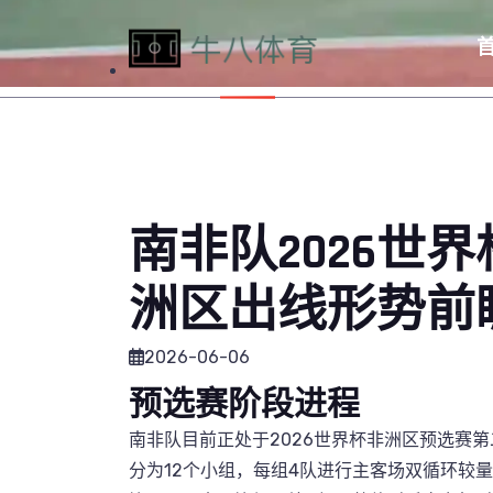
南非队2026世
洲区出线形势前
2026-06-06
预选赛阶段进程
南非队目前正处于2026世界杯非洲区预选赛
分为12个小组，每组4队进行主客场双循环较