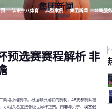
集团新闻
首页
认识
⽜⼋体育
典型案例
集团新闻
公司服
首页
集团新闻
界杯预选赛赛程解析 非
瞻
第二阶段小组赛中。根据非洲足联的赛制，48支参赛队被
量，小组头名直接晋级世界杯正赛。南非与贝宁、埃塞俄