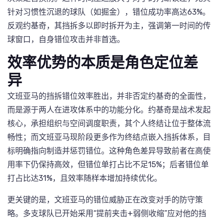
针对习惯性沉退的球队（如掘金），错位成功率高达63%。
反观约基奇，其挡拆多以即时拆开为主，强调第一时间的传
球窗口，自身错位攻击并非首选。
效率优势的本质是角色定位差
异
文班亚马的挡拆错位效率胜出，并非否定约基奇的全面性，
而是源于两人在进攻体系中的功能分化。约基奇是战术发起
核心，承担组织与空间调度职责，其个人终结让位于整体流
畅性；而文班亚马现阶段更多作为终结点嵌入挡拆体系，目
标明确指向制造并惩罚错位。这种角色差异导致前者在高使
用率下仍保持高效，但错位单打占比不足15%；后者错位单
打占比达31%，且效率随样本增加持续优化。
更关键的是，文班亚马的错位威胁正在改变对手的防守策
略。多支球队已开始采用“提前夹击+弱侧收缩”应对他的挡