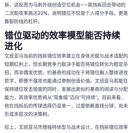
拆，这反而为马刺外线创造空位机会——其挡拆回合带动的
二次助攻率高达22%，说明错位不仅是个人得分手段，更是
撕裂防线的杠杆。
错位驱动的效率模型能否持续
进化
文班亚马当前的挡拆错位效率建立在身体天赋与战术适配的
短期红利上，但长期竞争力取决于能否将错位转化为稳定杀
招，而非偶发优势。约基奇的成功在于将错位融入整体进攻
哲学，即便不强攻也能通过牵制创造价值。文班亚马若能在
保持错位攻击锐度的同时，发展出类似约基奇的阅读与分配
能力，其效率优势将从“现象级”迈向“可持续”。目前来看，
他在挡拆后的传球选择仍显单一，过度依赖直线分球，尚未
形成多层次的决策树。
综上，文班亚马凭借独特体型与战术设计，在挡拆错位效率