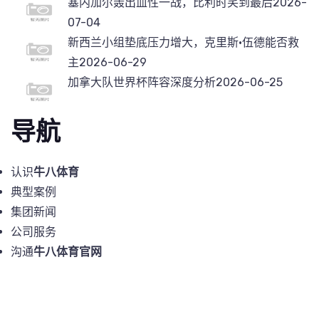
塞内加尔轰出血性一战，比利时笑到最后
2026-
07-04
新西兰小组垫底压力增大，克里斯·伍德能否救
主
2026-06-29
加拿大队世界杯阵容深度分析
2026-06-25
导航
认识
⽜⼋体育
典型案例
集团新闻
公司服务
沟通
⽜⼋体育官网