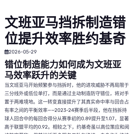
文班亚马挡拆制造错
位提升效率胜约基奇
2026-05-29
错位制造能力如何成为文班亚
马效率跃升的关键
当文班亚马开始频繁参与挡拆时，他的进攻威胁不再局限于
三分线外或低位单打，而是通过主动制造防守错位，将对手
置于两难境地。这一转变直接提升了其真实命中率与回合占
有率之间的平衡效率——2023-24赛季后半段，他在挡拆持
球人回合中的每回合得分从赛季初的0.89提升至1.07，显著
高于联盟平均的0.92。相较之下，约基奇虽以高位策应和阅