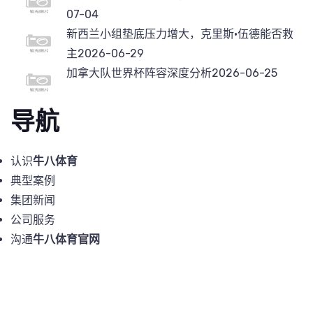
07-04
新西兰小组垫底压力增大，克里斯·伍德能否救
主
2026-06-29
加拿大队世界杯阵容深度分析
2026-06-25
导航
认识
⽜⼋体育
典型案例
集团新闻
公司服务
沟通
⽜⼋体育官网