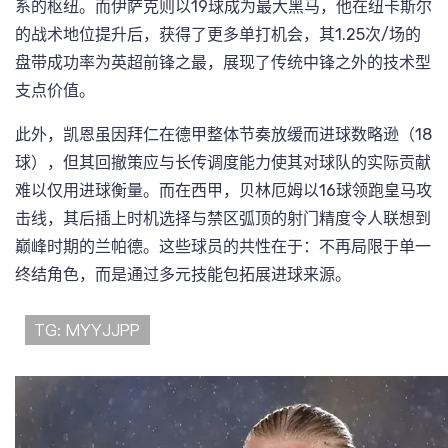
系的枢纽。而伊萨克则以19球成为最大黑马，他在纽卡斯尔
的战术地位提升后，获得了更多单打机会，其1.25次/场的
盘带成功率为英超前锋之最，展现了传统中锋之外的技术型
支点价值。
此外，凯恩虽因拜仁在德甲整体节奏放缓而进球数略逊（18
球），但其回撤策应与长传调度能力使其对球队的实际贡献
难以仅用进球衡量。而在西甲，贝林厄姆以16球领跑皇马攻
击线，其后插上时机选择与禁区弧顶的射门精度令人联想到
巅峰时期的兰帕德。这些球员的共性在于：不再局限于单一
终结角色，而是通过多元技能包拓展进球来源。