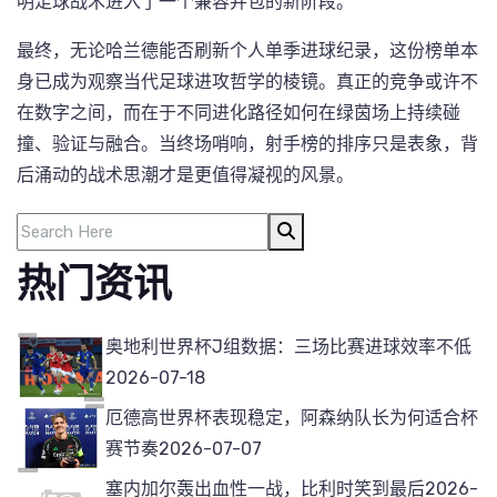
明足球战术进入了一个兼容并包的新阶段。
最终，无论哈兰德能否刷新个人单季进球纪录，这份榜单本
身已成为观察当代足球进攻哲学的棱镜。真正的竞争或许不
在数字之间，而在于不同进化路径如何在绿茵场上持续碰
撞、验证与融合。当终场哨响，射手榜的排序只是表象，背
后涌动的战术思潮才是更值得凝视的风景。
热门资讯
奥地利世界杯J组数据：三场比赛进球效率不低
2026-07-18
厄德高世界杯表现稳定，阿森纳队长为何适合杯
赛节奏
2026-07-07
塞内加尔轰出血性一战，比利时笑到最后
2026-