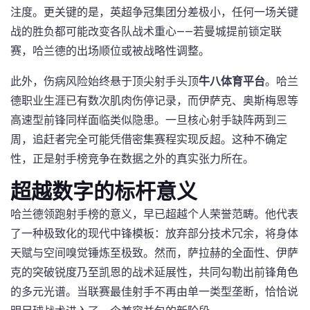
注度。更关键的是，英超争冠集团分差极小，任何一场关键
战的胜负都可能改变各队战术重心——若曼城提前锁定联
赛，哈兰德的出场顺位或被战略性调整。
此外，伤病风险始终悬于顶尖射手头顶
⽜⼋体育平台
。哈兰
德职业生涯已有数次肌肉伤停记录，而伊萨克、奥斯梅恩等
高速型前锋同样面临类似隐患。一旦核心射手缺阵两到三
周，追赶者完全可能凭借密集赛程实现反超。这种不确定
性，正是射手榜竞争在数据之外的真实张力所在。
超越数字的标杆意义
哈兰德领跑射手榜的意义，早已超越个人荣誉范畴。他代表
了一种极致化的现代中锋模板：放弃部分技术冗余，将身体
天赋与空间嗅觉锤炼至极致。然而，萨拉赫的全面性、伊萨
克的突破锐度乃至凯恩的战术延展性，共同勾勒出前锋角色
的多元光谱。当联赛最佳射手不再由单一类型垄断，恰恰说