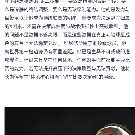
守下缺乏稳定的“第二技能”——要么是精准的最后一传，要
么是冷静的终结调整，要么是无球牵制能力。他的爆发力与
盘带足以让他成为顶级联赛的明星，但要成为决定冠军归属
的X因素，还需在决策成熟度与战术多样性上突破瓶颈。他
的问题不是数据不够亮眼，而是这些数据在真正考验球星成
色的舞台上无法稳定兑现。 维尼修斯属于准顶级球员，距
离世界第一档边锋仍有明显差距。他已是皇马不可或缺的进
攻爆点，但尚未具备在任何体系、任何对手面前都能主导比
赛的能力。若无法提升高压下的决策质量与无球贡献，他将
长期停留在“体系核心拼图”而非“比赛决定者”的层级。