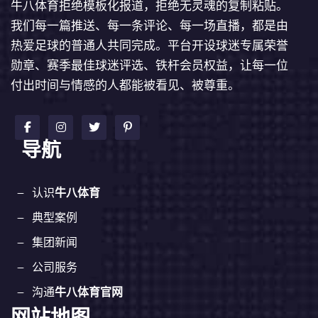
牛八体育拒绝模板化报道，拒绝无灵魂的复制粘贴。
我们每一篇推送、每一条评论、每一场直播，都是由
热爱足球的普通人共同完成。平台开设球迷专属荣誉
勋章、赛季最佳球迷评选、铁杆会员权益，让每一位
付出时间与情感的人都能被看见、被尊重。
导航
认识
⽜⼋体育
典型案例
集团新闻
公司服务
沟通
⽜⼋体育官网