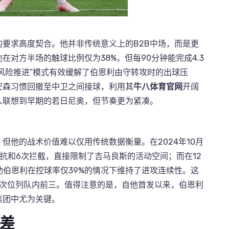
要求高度契合。他并非传统意义上的B2B中场，而是更
对方半场的触球比例仅为38%，但每90分钟能完成4.3
低风险推进”模式有效缓解了伯恩利由守转攻时的出球压
安森习惯回撤至中卫之间接球，利用其
⽜⼋体育官网
开阔
人联想到早期的若日尼奥，但节奏更为紧凑。
但他的战术价值难以仅用传统数据衡量。在2024年10月
抗和6次拦截，直接限制了吉马良斯的活动空间；而在12
助伯恩利在控球率仅39%的情况下维持了进攻连续性。这
分中多次位列队内前三。值得注意的是，自他首发以来，伯恩利
集团中尤为关键。
差