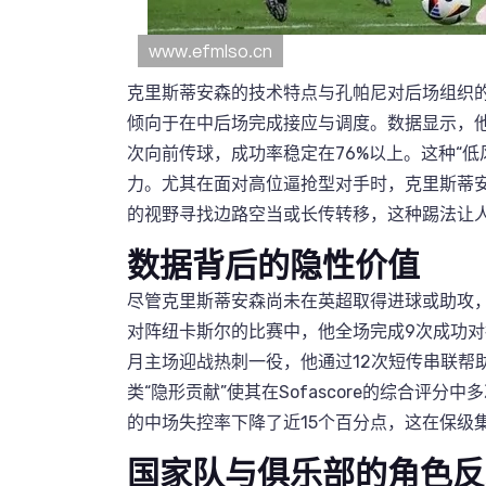
克里斯蒂安森的技术特点与孔帕尼对后场组织的
倾向于在中后场完成接应与调度。数据显示，他在
次向前传球，成功率稳定在76%以上。这种“
力。尤其在面对高位逼抢型对手时，克里斯蒂
的视野寻找边路空当或长传转移，这种踢法让
数据背后的隐性价值
尽管克里斯蒂安森尚未在英超取得进球或助攻，
对阵纽卡斯尔的比赛中，他全场完成9次成功对
月主场迎战热刺一役，他通过12次短传串联帮
类“隐形贡献”使其在Sofascore的综合评
的中场失控率下降了近15个百分点，这在保级
国家队与俱乐部的角色反