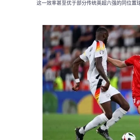
这一效率甚至优于部分传统英超六强的同位置