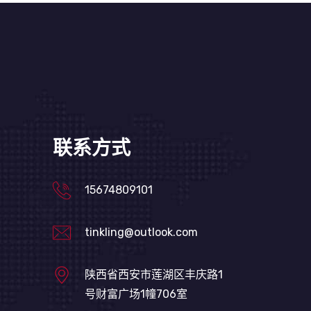
联系方式
15674809101
tinkling@outlook.com
陕西省西安市莲湖区丰庆路1
号财富广场1幢706室