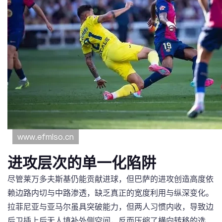
进攻层次的单一化陷阱
尽管莱万多夫斯基仍能贡献进球，但巴萨的进攻创造高度依
赖边路内切与中路渗透，缺乏真正的宽度利用与纵深变化。
拉菲尼亚与亚马尔虽具突破能力，但两人习惯内收，导致边
后卫插上后无人填补外侧空间，反而压缩了横向转移的选