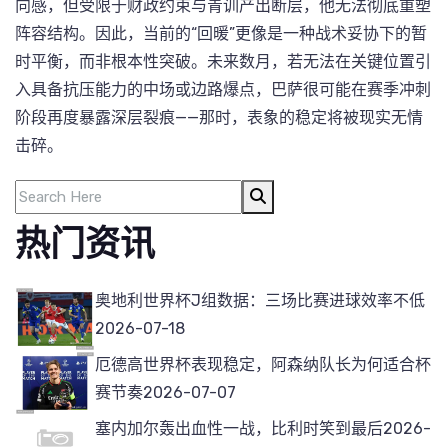
向感，但受限于财政约束与青训产出断层，他无法彻底重塑
阵容结构。因此，当前的“回暖”更像是一种战术妥协下的暂
时平衡，而非根本性突破。未来数月，若无法在关键位置引
入具备抗压能力的中场或边路爆点，巴萨很可能在赛季冲刺
阶段再度暴露深层裂痕——那时，表象的稳定将被现实无情
击碎。
热门资讯
奥地利世界杯J组数据：三场比赛进球效率不低
2026-07-18
厄德高世界杯表现稳定，阿森纳队长为何适合杯
赛节奏
2026-07-07
塞内加尔轰出血性一战，比利时笑到最后
2026-