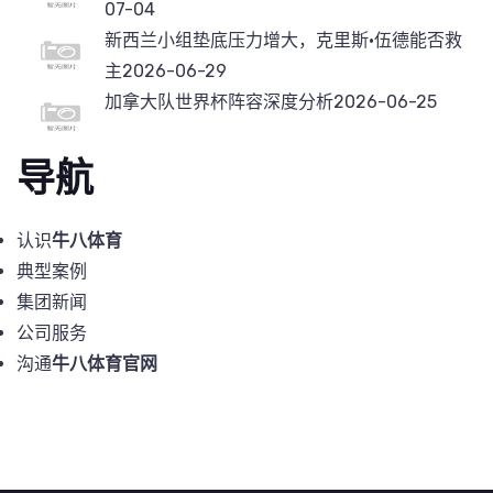
07-04
新西兰小组垫底压力增大，克里斯·伍德能否救
主
2026-06-29
加拿大队世界杯阵容深度分析
2026-06-25
导航
认识
⽜⼋体育
典型案例
集团新闻
公司服务
沟通
⽜⼋体育官网