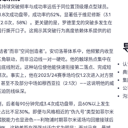
其持球突破频率与成功率远低于同位置顶级爆点型球员。
1.8次成功盘带，成功率约52%，显著低于维尼修斯（3.1
2.0次，58%）。更关键的是，罗德里戈的突破多发生在
强行撕开口子。这揭示其突破行为高度依赖体系提供的初
结者”而非“空间创造者”。安切洛蒂体系中，他频繁内收至
三角联动，而非沿边线一对一硬吃。他的触球热点集中在
认
的底线附近。这种站位使他能快速衔接第二落点、完成短
典
。事实上，他在2023/24赛季场均仅1.2次进入对方禁
集
，甚至不及部分中场如穆西亚拉（2.1次）——这说明他的威
公
压迫防线纵深。
沟
后者每90分钟完成3.4次成功盘带，且60%以上发生
占比不足30%。即便与风格相近的“伪九号”类型如菲尔米
摆脱能力也显逊色——利物浦时期菲尔米诺场均回撤接球后
68%。这种差距在强强对话中尤为明显：面对马竞、曼城