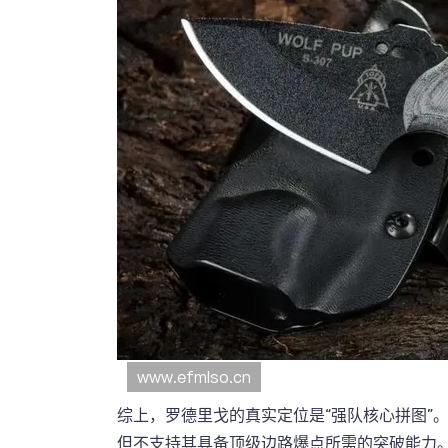
综上，罗德里戈的真实定位是“强队核心拼图”
但不支持其具备顶级边路爆点所需的突破能力