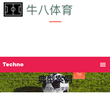
首页
认识
⽜⼋体育
典型案例
集团新闻
立即致电!
公司服务
沟通
⽜⼋体育官网
15674809101
典型案例
首页
典型案例