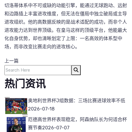
切洛蒂体系中不可或缺的动能引擎，能通过无球跑动、远射
和边路插上丰富进攻维度，但无法在僵局中独立破局或主导
进攻组织。他的高数据反映的是战术适配的成功，而非个人
进攻能力达到世界顶级。在皇马这样的顶级平台，他能最大
化自身优势，却也清晰划定了上限：一名高效的体系型中
场，而非改变比赛走向的进攻核心。
上一篇
热门资讯
奥地利世界杯J组数据：三场比赛进球效率不低
2026-07-18
厄德高世界杯表现稳定，阿森纳队长为何适合杯
赛节奏
2026-07-07