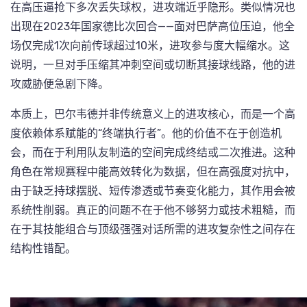
在高压逼抢下多次丢失球权，进攻端近乎隐形。类似情况也
出现在2023年国家德比次回合——面对巴萨高位压迫，他全
场仅完成1次向前传球超过10米，进攻参与度大幅缩水。这
说明，一旦对手压缩其冲刺空间或切断其接球线路，他的进
攻威胁便急剧下降。
本质上，巴尔韦德并非传统意义上的进攻核心，而是一个高
度依赖体系赋能的“终端执行者”。他的价值不在于创造机
会，而在于利用队友制造的空间完成终结或二次推进。这种
角色在常规赛程中能高效转化为数据，但在高强度对抗中，
由于缺乏持球摆脱、短传渗透或节奏变化能力，其作用会被
系统性削弱。真正的问题不在于他不够努力或技术粗糙，而
在于其技能组合与顶级强强对话所需的进攻复杂性之间存在
结构性错配。