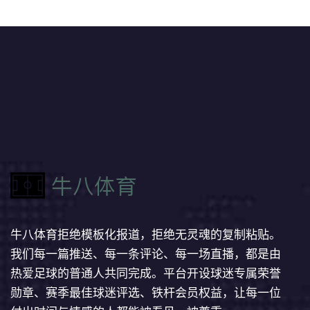
牛八体育拒绝模板化报道，拒绝无灵魂的复制粘贴。
我们每一篇推送、每一条评论、每一场直播，都是由
热爱足球的普通人共同完成。平台开设球迷专属荣誉
勋章、赛季最佳球迷评选、铁杆会员权益，让每一位