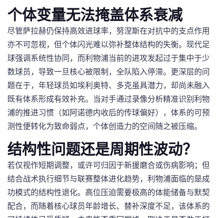
个体变量无法掩盖体系衰减
尽管萨拉赫仍保持高效进球率，努涅斯在对抗中的支点作用
亦不可忽视，但个体闪光难以弥补整体结构的失衡。现代足
球强调系统性协同，而利物浦当前的进攻发起过于集中于少
数球员，导致一旦核心被限制，全队陷入停滞。更深层的问
题在于，年轻球员如埃利奥特、多克虽具潜力，却尚未融入
既有体系形成有效补充。当对手通过录像分析精准识别利物
浦的推进习惯（如阿诺德内收后的传球偏好），体系的可预
测性便转化为致命弱点，个体创造力的空间随之被压缩。
结构性问题还是周期性波动？
若仅视作短期调整，或许可归因于新援磨合或伤病影响；但
结合战术执行细节与联赛整体进化趋势，利物浦面临的是成
功模式的结构性退化。高位压迫需要极高的体能储备与默契
配合，而随着核心球员年龄增长、替补深度不足，该体系的