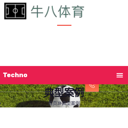
首页
认识
⽜⼋体育
典型案例
集团新闻
立即致电!
公司服务
沟通
⽜⼋体育官网
15674809101
典型案例
首页
典型案例