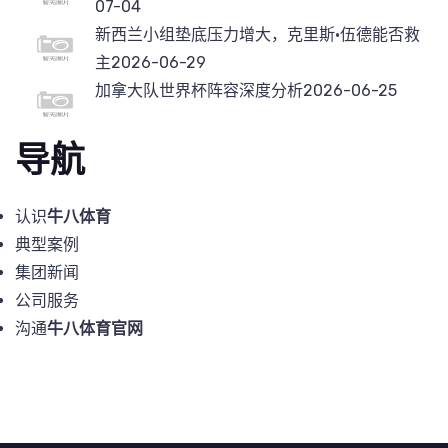
07-04
新西兰小组垫底压力增大，克里斯·伍德能否救
主
2026-06-29
加拿大队世界杯阵容深度分析
2026-06-25
导航
认识
⽜⼋体育
典型案例
集团新闻
公司服务
沟通
⽜⼋体育官网