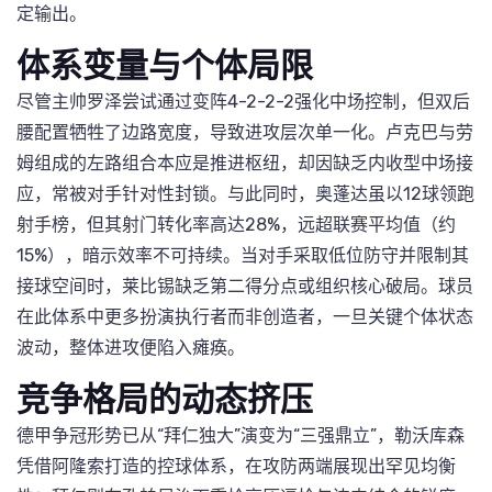
定输出。
体系变量与个体局限
尽管主帅罗泽尝试通过变阵4-2-2-2强化中场控制，但双后
腰配置牺牲了边路宽度，导致进攻层次单一化。卢克巴与劳
姆组成的左路组合本应是推进枢纽，却因缺乏内收型中场接
应，常被对手针对性封锁。与此同时，奥蓬达虽以12球领跑
射手榜，但其射门转化率高达28%，远超联赛平均值（约
15%），暗示效率不可持续。当对手采取低位防守并限制其
接球空间时，莱比锡缺乏第二得分点或组织核心破局。球员
在此体系中更多扮演执行者而非创造者，一旦关键个体状态
波动，整体进攻便陷入瘫痪。
竞争格局的动态挤压
德甲争冠形势已从“拜仁独大”演变为“三强鼎立”，勒沃库森
凭借阿隆索打造的控球体系，在攻防两端展现出罕见均衡