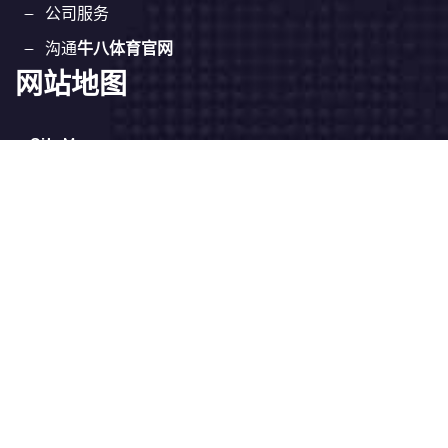
公司服务
沟通
⽜⼋体育官网
网站地图
SiteMap
联系方式
15674809101
tinkling@outlook.com
陕西省西安市莲湖区丰庆路1号财富广场1幢706室