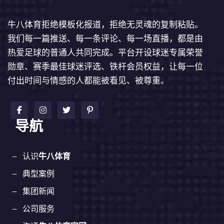
牛八体育拒绝模板化报道，拒绝无灵魂的复制粘贴。
我们每一篇推送、每一条评论、每一场直播，都是由
热爱足球的普通人共同完成。平台开设球迷专属荣誉
勋章、赛季最佳球迷评选、铁杆会员权益，让每一位
付出时间与情感的人都能被看见、被尊重。
导航
认识
⽜⼋体育
典型案例
集团新闻
公司服务