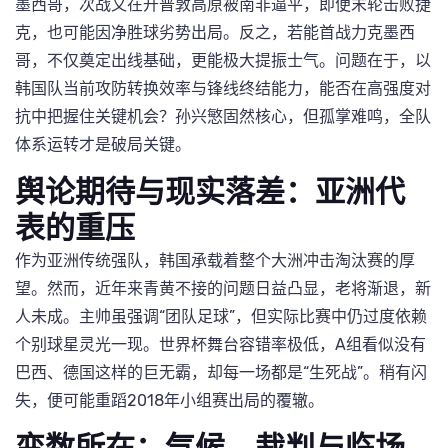
墨西哥，次战又在开普敦高原被南非逼平，即便末轮击败捷
克，也可能因净胜球劣势出局。反之，若能首战力克墨西
哥，不仅奠定出线基础，更能极大提振士气。问题在于，以
韩国队当前攻防转换效率与锋线终结能力，能否在高强度对
抗中把握住关键机会？孙兴慜固然核心，但孤掌难鸣，全队
体系运转才是破局关键。
舆论期待与现实落差：亚洲代
表的重压
作为亚洲传统强队，韩国承载着整个大洲冲击淘汰赛的厚
望。然而，近年来青黄不接的问题日益凸显，老将渐退，新
人未成。主帅虽强调“团队足球”，但实际比赛中仍过度依赖
个别球星灵光一现。世界杯舞台容错率极低，A组看似没有
巴西、德国这样的巨无霸，却每一场都是“生死战”。稍有闪
失，便可能重蹈2018年小组赛出局的覆辙。