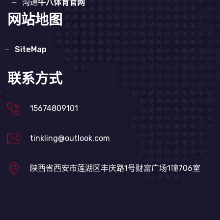
沟通
⽜⼋体育官网
网站地图
SiteMap
联系方式
15674809101
tinkling@outlook.com
陕西省西安市莲湖区丰庆路1号财富广场1幢706室