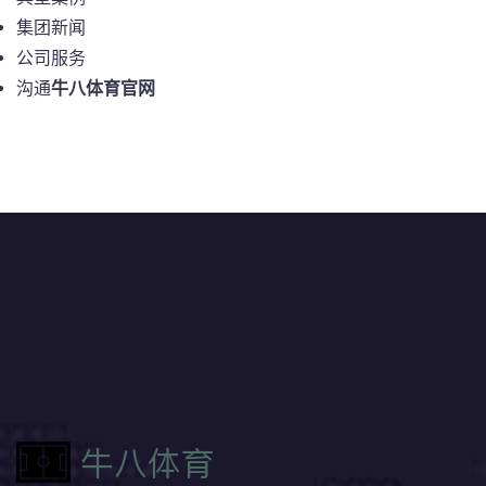
集团新闻
公司服务
沟通
⽜⼋体育官网