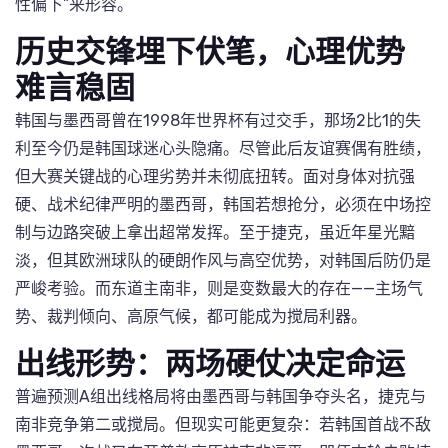
性偏下”来形容。
历史交锋埋下伏笔，心理优势
难言稳固
韩国与墨西哥曾在1998年世界杯有过交手，那场2比1的失
利至今仍是韩国球迷心头隐痛。尽管此后友谊赛偶有胜绩，
但大赛关键战的心理劣势并未彻底扭转。面对身体对抗强
硬、战术纪律严明的墨西哥，韩国若想抢分，必须在中场控
制与边路突破上拿出超常发挥。至于捷克，虽近年星光黯
淡，但其欧洲球队的硬朗作风与高空优势，对韩国后防仍是
严峻考验。而东道主南非，则是变数最大的存在——主场气
势、裁判倾向、高原气候，都可能成为搅局利器。
出线形势：两场硬仗决定命运
普遍预测A组出线格局将由墨西哥与韩国争夺头名，捷克与
南非竞争第二或搅局。但现实可能更复杂：若韩国首战不敌