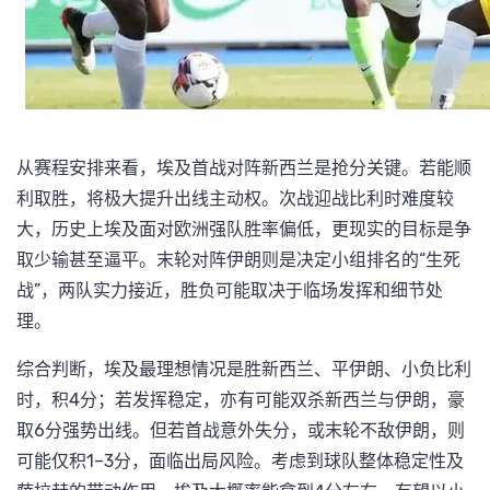
从赛程安排来看，埃及首战对阵新西兰是抢分关键。若能顺
利取胜，将极大提升出线主动权。次战迎战比利时难度较
大，历史上埃及面对欧洲强队胜率偏低，更现实的目标是争
取少输甚至逼平。末轮对阵伊朗则是决定小组排名的“生死
战”，两队实力接近，胜负可能取决于临场发挥和细节处
理。
综合判断，埃及最理想情况是胜新西兰、平伊朗、小负比利
时，积4分；若发挥稳定，亦有可能双杀新西兰与伊朗，豪
取6分强势出线。但若首战意外失分，或末轮不敌伊朗，则
可能仅积1–3分，面临出局风险。考虑到球队整体稳定性及