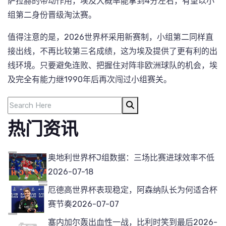
萨拉赫的带动作用，埃及大概率能拿到4分左右，有望以小
组第二身份晋级淘汰赛。
值得注意的是，2026世界杯采用新赛制，小组第二同样直
接出线，不再比较第三名成绩，这为埃及提供了更有利的出
线环境。只要避免连败、把握住对阵非欧洲球队的机会，埃
及完全有能力继1990年后再次闯过小组赛关。
热门资讯
奥地利世界杯J组数据：三场比赛进球效率不低
2026-07-18
厄德高世界杯表现稳定，阿森纳队长为何适合杯
赛节奏
2026-07-07
塞内加尔轰出血性一战，比利时笑到最后
2026-