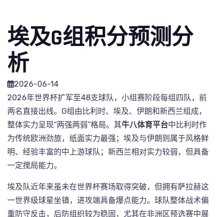
埃及G组积分预测分
析
2026-06-14
2026年世界杯扩军至48支球队，小组赛阶段每组四队，前
两名直接出线。G组由比利时、埃及、伊朗和新西兰组成，
整体实力呈现“两强两弱”格局。其
⽜⼋体育平台
中比利时作
为传统欧洲劲旅，纸面实力最强；埃及与伊朗则属于风格鲜
明、经验丰富的中上游球队；新西兰相对实力较弱，但具备
一定搅局能力。
埃及队近年来虽未在世界杯赛场取得突破，但拥有萨拉赫这
一世界级球星坐镇，进攻端具备爆点能力。球队整体战术偏
重防守反击，后防组织较为稳固，尤其在非洲区预选赛中展