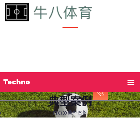
首页
认识
⽜⼋体育
典型案例
集团新闻
立即致电!
公司服务
沟通
⽜⼋体育官网
15674809101
典型案例
首页
典型案例