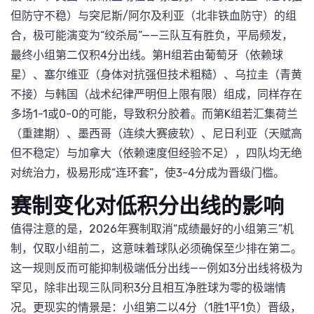
但防守不稳）与突尼斯/阿尔及利亚（北非铁血防守）的组
合，极可能演变为“绞杀局”——三队互有胜负，平局频发，
最终小组第二仅积4分出线。第H组若由葡萄牙（依赖球
星）、塞尔维亚（身体对抗强但技术粗糙）、乌拉圭（青黄
不接）与韩国（战术纪律严明但上限有限）组成，同样存在
多场1-1或0-0的可能，导致积分胶着。而第K组若汇集荷兰
（重建期）、墨西哥（连续大赛疲软）、尼日利亚（天赋高
但不稳定）与加拿大（依赖速度但经验不足），四队均无绝
对统治力，极易形成“连环套”，使3-4分成为晋级门槛。
赛制变化对低积分出线的影响
值得注意的是，2026年赛制取消“成绩最好的小组第三”机
制，仅取小组前二，这意味着球队必须确保至少排在第二。
这一规则反而可能抑制极端低分出线——例如3分出线将极为
罕见，除非出现三队同积3分且相互净胜球为零的极端情
况。更现实的情景是：小组第二以4分（1胜1平1负）晋级，