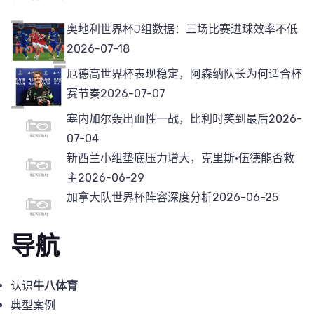
奥地利世界杯J组数据：三场比赛进球效率不低
2026-07-18
厄德高世界杯表现稳定，阿森纳队长为何适合杯
赛节奏
2026-07-07
塞内加尔轰出血性一战，比利时笑到最后
2026-
07-04
新西兰小组垫底压力增大，克里斯·伍德能否救
主
2026-06-29
加拿大队世界杯阵容深度分析
2026-06-25
导航
认识
⽜⼋体育
典型案例