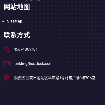
网站地图
SiteMap
联系方式
15674809101
tinkling@outlook.com
陕西省西安市莲湖区丰庆路1号财富广场1幢706室