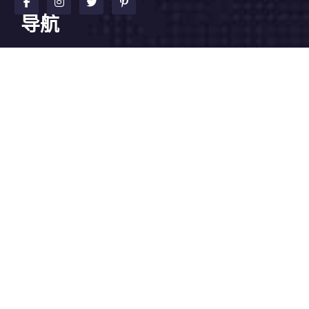
导航
认识
⽜⼋体育
典型案例
集团新闻
公司服务
沟通
⽜⼋体育官网
网站地图
SiteMap
联系方式