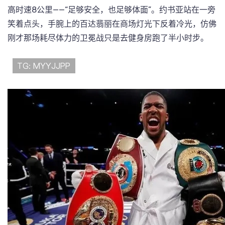
高时速8公里——“足够安全，也足够体面”。约书亚站在一旁
笑着点头，手腕上的百达翡丽在商场灯光下反着冷光，仿佛
刚才那场耗尽体力的卫冕战只是去健身房跑了半小时步。