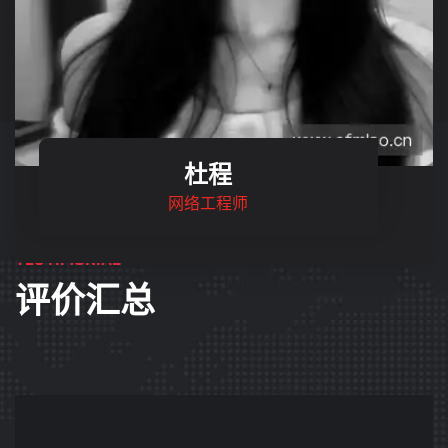
杜程
网络工程师
TESTIMONIAL
评价汇总