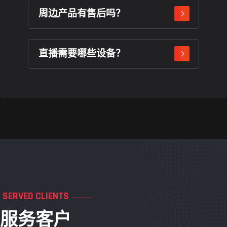
周边产品有售后吗？
直播需要哪些设备？
SERVED CLIENTS
服务客户