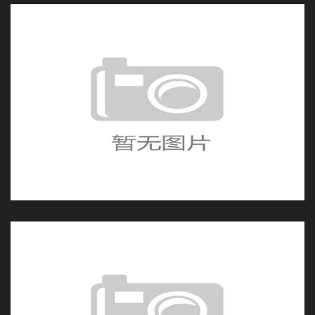
库拉索世界杯E组出局：三
场比赛后无缘32强
约旦世界杯最新消息汇总