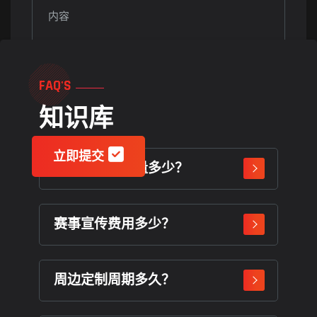
FAQ'S
知识库
立即提交
周边产品起订量多少？
赛事宣传费用多少？
周边定制周期多久？