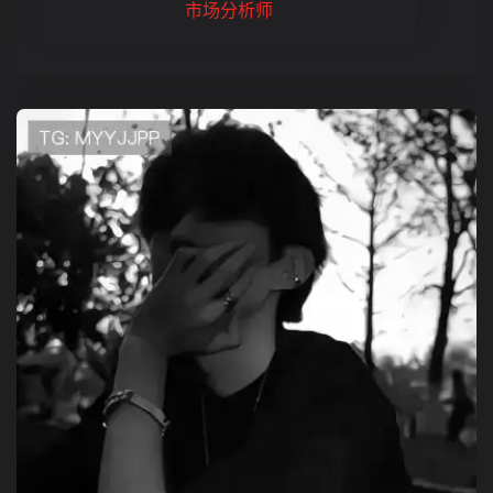
市场分析师