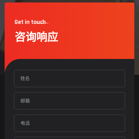
Get in touch
咨询响应