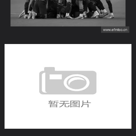
塞内加尔轰出血性一战，
比利时笑到最后