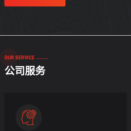
OUR SERVICE
公司服务