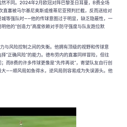
然不同。2024年2月欧冠对阵巴黎圣日耳曼，B费全场
多次直塞被马尔基尼奥斯或维蒂尼亚预判拦截，反而送给对
曼城等强队时——他的传球意图过于明显，缺乏隐蔽性，一
明他的“创造力”高度依赖对手防守强度与队友跑位默
造力与风险控制之间的失衡。他拥有顶级的视野和传球意
择“正确风险”的能力。德布劳内的直塞同样冒险，但往
；而B费的许多传球更像是“先传再说”，寄望队友自行创
极大——顺风局如鱼得水，逆风局则容易成为失误源头。他