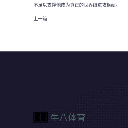
不足以支撑他成为真正的世界级进攻枢纽。
上一篇