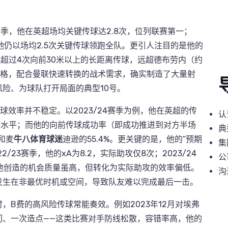
1赛季，他在英超场均关键传球达2.8次，位列联赛第一；
，他仍以场均2.5次关键传球领跑全队。更引人注目的是他的
成超过4次向前30米以上的长距离传球，远超德布劳内（约
”的风格，配合曼联快速转换的战术需求，确实制造了大量射
险、为球队打开局面的典型10号。
效率并不稳定。以2023/24赛季为例，他在英超的传
认
下游水平；而他的向前传球成功率（即成功推进到对方半场
典
%和麦
⽜⼋体育球迷
迪逊的55.4%。更关键的是，他的“预期
集
/23赛季，他的xA为8.2，实际助攻仅8次；2023/24
公
着他创造的机会质量虽高，但转化为实际助攻的效率偏低。
沟
发生在非最优时机或空间，导致队友难以完成最后一击。
，B费的高风险传球常能奏效。例如2023年12月对埃弗
门、一次造点——这类比赛对手防线松散，容错率高，他的